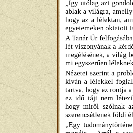
„Így utólag azt gondol
ablak a világra, amell
hogy az a lélektan, a
egyetemeken oktatott t
A Tanár Úr felfogásába
lét viszonyának a kérdé
megélésének, a világ b
mi egyszerűen léleknek
Nézetei szerint a prob
kíván a lélekkel fogla
tartva, hogy ez rontja
ez idő tájt nem létez
hogy miről szólnak a
szerencsétlenek földi é
„Egy tudománytörténet
mondja. „Arról a sza