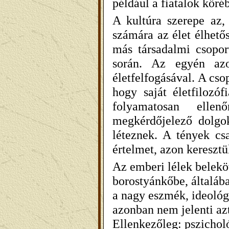
például a fiatalok kör
A kultúra szerepe az,
számára az élet élhető
más társadalmi csopor
során. Az egyén azon
életfelfogásával. A cso
hogy saját életfilozóf
folyamatosan ellen
megkérdőjelező dolgo
léteznek. A tények csa
értelmet, azon kereszt
Az emberi lélek beleköv
borostyánkőbe, általáb
a nagy eszmék, ideológi
azonban nem jelenti azt
Ellenkezőleg: pszichol