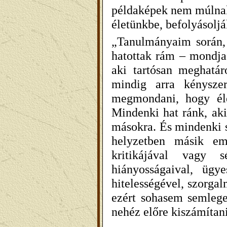
példaképek nem múlnak 
életünkbe, befolyásoljá
„Tanulmányaim során,
hatottak rám – mondja
aki tartósan meghatár
mindig arra kénysze
megmondani, hogy éle
Mindenki hat ránk, aki
másokra. És mindenki s
helyzetben másik emb
kritikájával vagy 
hiányosságaival, ügy
hitelességével, szorga
ezért sohasem semlege
nehéz előre kiszámítan