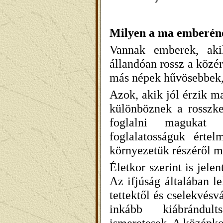
Milyen a ma emberéne
Vannak emberek, aki
állandóan rossz a közé
más népek hűvösebbek,
Azok, akik jól érzik m
különböznek a rosszke
foglalni magukat v
foglalatosságuk értel
környezetük részéről m
Életkor szerint is jel
Az ifjúság általában l
tettektől és cselekvés
inkább kiábrándults
ismeretesek. A középko