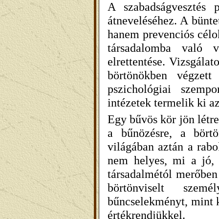
A szabadságvesztés p
átneveléséhez. A büntet
hanem prevenciós célok
társadalomba való v
elrettentése. Vizsgálat
börtönökben végzett 
pszichológiai szempo
intézetek termelik ki a
Egy bűvös kör jön létr
a bűnözésre, a börtö
világában aztán a rab
nem helyes, mi a jó,
társadalmétól merőben 
börtönviselt sze
bűncselekményt, mint k
értékrendjükkel.