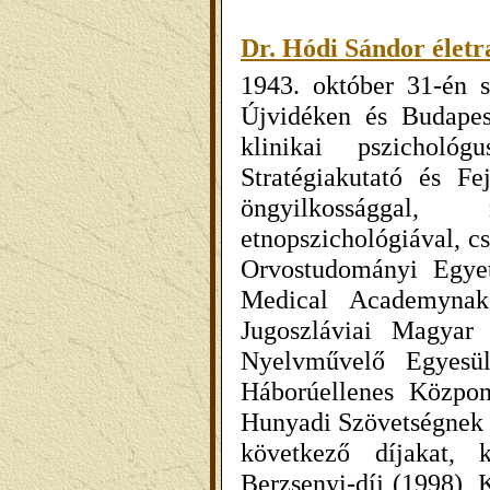
Dr. Hódi Sándor életr
1943. október 31-én s
Újvidéken és Budapes
klinikai pszicholó
Stratégiakutató és Fe
öngyilkossággal, 
etnopszichológiával,
cs
Orvostudományi Egye
Medical Academynak
Jugoszláviai Magyar
Nyelvművelő Egyesül
Háborúellenes Közpo
Hunyadi Szövetségnek é
következő díjakat, k
Berzsenyi-díj (1998),