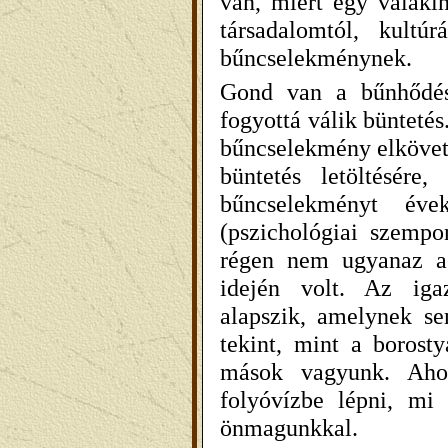
van, miért egy valakin
társadalomtól, kultú
bűncselekménynek.
Gond van a bűnhődéss
fogyottá válik bünteté
bűncselekmény elköveté
büntetés letöltésére
bűncselekményt éve
(pszichológiai szemp
régen nem ugyanaz a 
idején volt. Az igaz
alapszik, amelynek se
tekint, mint a borosty
mások vagyunk. Aho
folyóvízbe lépni, mi
önmagunkkal.