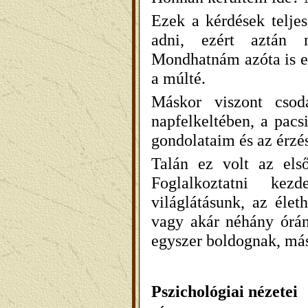
Ezek a kérdések teljes
adni, ezért aztán 
Mondhatnám azóta is ez
a múlté.
Máskor viszont cso
napfelkeltében, a pacs
gondolataim és az érzé
Talán ez volt az első
Foglalkoztatni kez
világlátásunk, az élet
vagy akár néhány órán 
egyszer boldognak, má
Pszichológiai nézetei