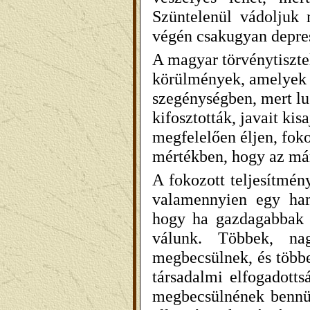
Szüntelenül vádoljuk 
végén csakugyan depre
A magyar törvénytiszt
körülmények, amelyek k
szegénységben, mert lu
kifosztották, javait ki
megfelelően éljen, foko
mértékben, hogy az már
A fokozott teljesítmé
valamennyien egy ham
hogy ha gazdagabbak l
válunk. Többek, na
megbecsülnek, és többe
társadalmi elfogadott
megbecsülnének bennün