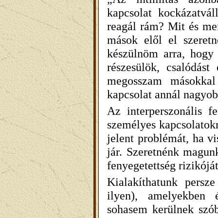
kapcsolat kockázatvá
reagál rám? Mit és men
mások elől el szeretné
készülnöm arra, hogy 
részesülök, csalódás
megosszam másokkal 
kapcsolat annál nagyobb
Az interperszonális f
személyes kapcsolatokr
jelent problémát, ha v
jár. Szeretnénk magunk
fenyegetettség rizikójá
Kialakíthatunk persze
ilyen), amelyekben é
sohasem kerülnek szóba