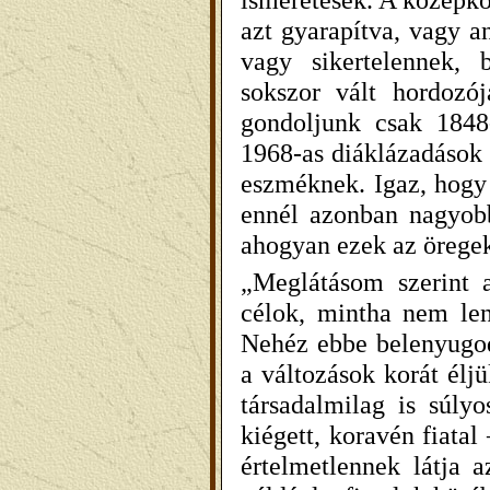
azt gyarapítva, vagy a
vagy sikertelennek, 
sokszor vált hordozó
gondoljunk csak 1848
1968-as diáklázadások 
eszméknek. Igaz, hogy 
ennél azonban nagyobb
ahogyan ezek az örege
„Meglátásom szerint 
célok, mintha nem len
Nehéz ebbe belenyugodn
a változások korát élj
társadalmilag is súlyo
kiégett, koravén fiatal
értelmetlennek látja a