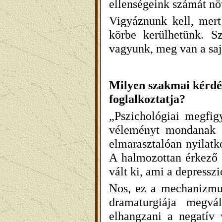
ellenségeink számát nö
Vigyáznunk kell, mer
körbe kerülhetünk. Sz
vagyunk, meg van a saj
Milyen szakmai kérdé
foglalkoztatja?
„Pszichológiai megfig
véleményt mondanak r
elmarasztalóan nyilatk
A halmozottan érkező n
vált ki, ami a depressz
Nos, ez a mechanizmus
dramaturgiája megvál
elhangzani a negatív 