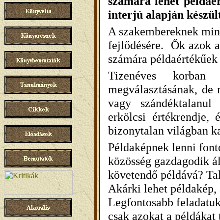
számára lehet példaér
interjú alapján készül
A szakembereknek mind
fejlődésére. Ők azok a
számára példaértékűek
Tizenéves korban
megválasztásának, de 
vagy szándéktalanul
erkölcsi értékrendje,
bizonytalan világban k
Példaképnek lenni fonto
közösség gazdagodik ál
követendő példává? Talá
Akárki lehet példakép,
Legfontosabb feladatuk
csak azokat a példákat 