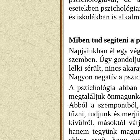
esetekben pszichológia
és iskolákban is alkal
Miben tud segíteni a 
Napjainkban él egy végt
szemben. Úgy gondolju
lelki sérült, nincs aka
Nagyon negatív a pszic
A pszichológia abban
megtaláljuk önmagunkat
Abból a szempontból,
tűzni, tudjunk és merj
kívülről, másoktól vár
hanem tegyünk magunk
abban segít, hogy au