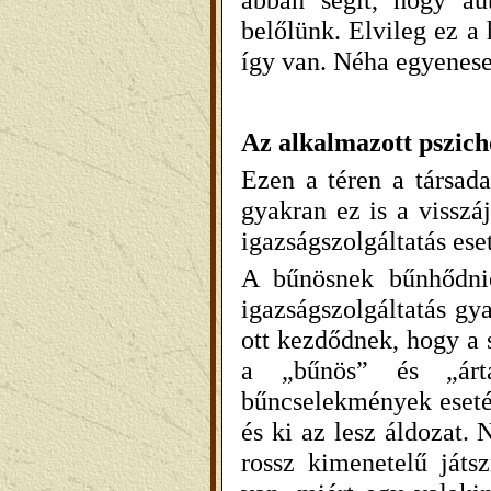
belőlünk. Elvileg ez a
így van. Néha egyenese
Az alkalmazott pszich
Ezen a téren a társad
gyakran ez is a visszá
igazságszolgáltatás eset
A bűnösnek bűnhődnie
igazságszolgáltatás gy
ott kezdődnek, hogy a 
a „bűnös” és „árt
bűncselekmények esetéb
és ki az lesz áldozat
rossz kimenetelű játs