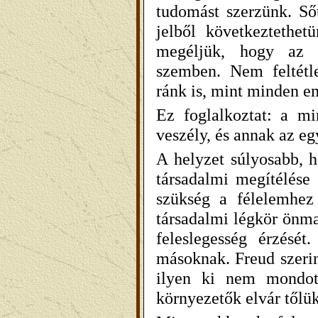
tudomást szerzünk. Ső
jelből következtethet
megéljük, hogy az e
szemben. Nem feltétl
ránk is, mint minden e
Ez foglalkoztat: a mi
veszély, és annak az e
A helyzet súlyosabb, h
társadalmi megítélése 
szükség
a félelemhez
társadalmi légkör önma
feleslegesség érzését
másoknak. Freud szerin
ilyen ki nem mondott
környezetők elvár tőlük