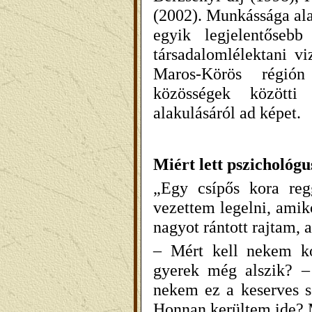
(2002). Munkássága ala
egyik legjelentősebb
társadalomlélektani v
Maros-Körös régión 
közösségek közötti 
alakulásáról ad képet.
Miért lett pszichológu
„Egy csípős kora reg
vezettem legelni, amik
nagyot rántott rajtam, 
– Mért kell nekem ko
gyerek még alszik? – 
nekem ez a keserves so
Honnan kerültem ide? M