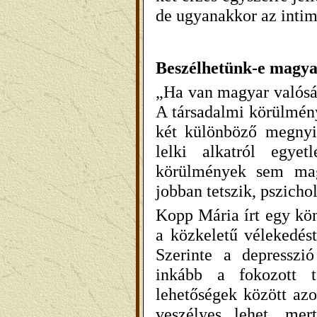
de ugyanakkor az intimi
Beszélhetünk-e magyar
„Ha van magyar valóság
A társadalmi körülmény
két különböző megnyil
lelki alkatról egye
körülmények sem mag
jobban tetszik, pszichol
Kopp Mária írt egy kön
a közkeletű vélekedést
Szerinte a depressz
inkább a fokozott t
lehetőségek között az
veszélyes lehet, mer