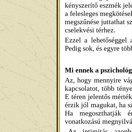
kényszerítő eszmék jel
a felesleges megkötése
megszűnése juttathat s
cselekvési térhez.
Ezzel a lehetőséggel
Pedig sok, és egyre töb
Mi ennek a pszicholó
Az, hogy mennyire vág
kapcsolatot, több tény
E téren jelentős mérté
érzik jól magukat, ha 
Ha megoszthatják é
vonatkozású megnyilv
„Az intimitás azonb