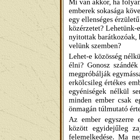
Mi van akkor, ha folya
emberek sokasága köve
egy ellenséges érzület
közérzetet? Lehetünk-e
nyitottak barátkozóak, 
velünk szemben?
Lehet-e közösség nélkü
élni? Gonosz szándék 
megpróbálják egymássa
erkölcsileg értékes emb
egyéniségek nélkül s
minden ember csak eg
önmagán túlmutató érte
Az ember egyszerre e
között egyidejűleg za
felemelkedése. Ma ne