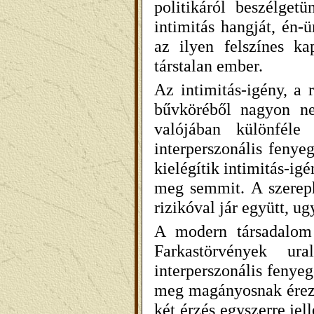
politikáról beszélget
intimitás hangját, én-
az ilyen felszínes k
társtalan ember.
Az intimitás-igény, a r
bűvköréből nagyon ne
valójában különféle 
interperszonális fenye
kielégítik intimitás-i
meg semmit. A szereph
rizikóval jár együtt, u
A modern társadalom t
Farkastörvények ur
interperszonális fenye
meg magányosnak érezz
két
érzés
egyszerre jel