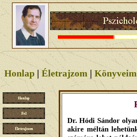
Honlap
|
Életrajzom
|
Könyveim
Dr. Hódi Sándor olyan
akire méltán lehetün