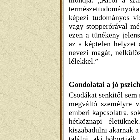
természettudományokat
képezi tudományos viz
vagy stopperórával mér
ezen a tünékeny jelen
az a képtelen helyzet 
nevezi magát, nélkülöz
lélekkel.”
Gondolatai a jó pszic
Csodákat senkitől sem
megváltó személyre v
emberi kapcsolatra, so
hétköznapi életükne
kiszabadulni akarnak a
találni, aki hóbortjai