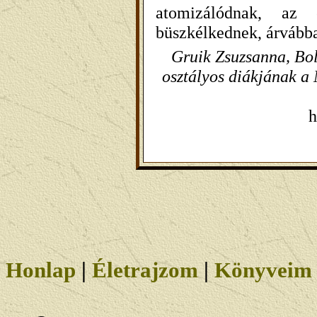
atomizálódnak, az 
büszkélkednek, árvábba
Gruik Zsuzsanna, Bo
osztályos diákjának a
h
Honlap
|
Életrajzom
|
Könyveim