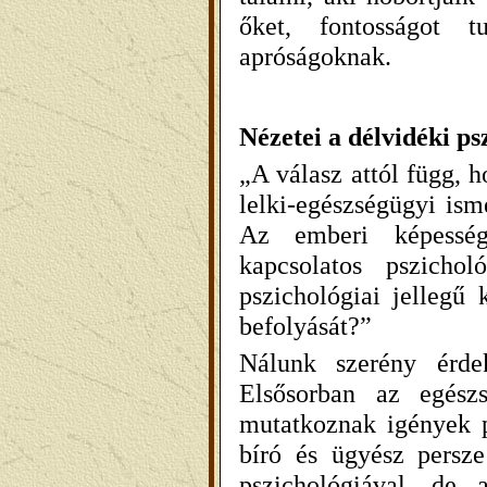
őket, fontosságot tu
apróságoknak.
Nézetei a délvidéki ps
„A válasz attól függ, 
lelki-egészségügyi ism
Az emberi képességek
kapcsolatos pszichol
pszichológiai jellegű 
befolyását?”
Nálunk szerény érde
Elsősorban az egészs
mutatkoznak igények p
bíró és ügyész pers
pszichológiával, de 